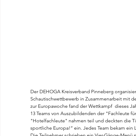
Der DEHOGA Kreisverband Pinneberg organisiert
Schautischwettbewerb in Zusammenarbeit mit der
zur Europawoche fand der Wettkampf  dieses Jahr 
13 Teams von Auszubildenden der "Fachleute für
"Hotelfachleute" nahmen teil und deckten die T
sportliche Europa!“ ein. Jedes Team bekam ein La
Die Teilnehmer schrieben ein Vier-Gänge-Menü 