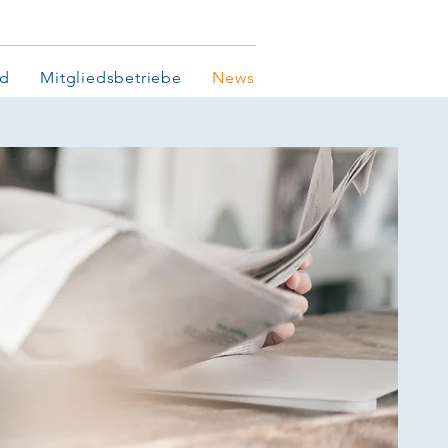
nd
Mitgliedsbetriebe
News