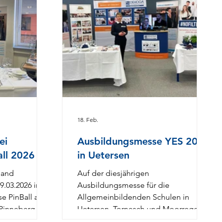
18. Feb.
ei
Ausbildungsmesse YES 2026
all 2026
in Uetersen
band
Auf der diesjährigen
9.03.2026 im
Ausbildungsmesse für die
e PinBall an
Allgemeinbildenden Schulen in
 Pinneberg. Im
Uetersen, Tornesch und Moorrege
deren
der YES (Your education starts) in der