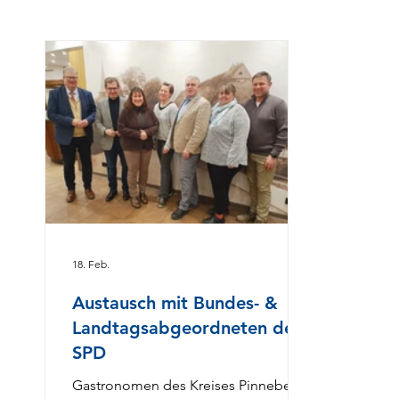
Vorst
Forum Baltikum in Elmshorn.
Hotel
Anschließend sind alle Gäste herzlich
Ausbi
zum Grillbüffet und Getränken
Steff
eingeladen. Bitte hier anmelden.
Elmsh
Veran
klein
statt
Schül
Wunsc
begin
die au
18. Feb.
Austausch mit Bundes- &
Landtagsabgeordneten der
SPD
Gastronomen des Kreises Pinnebergs