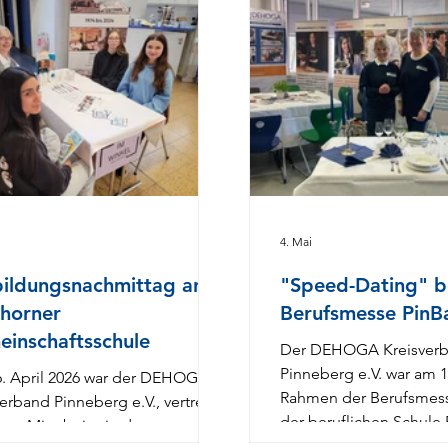
4. Mai
ildungsnachmittag an
"Speed-Dating" b
horner
Berufsmesse PinB
inschaftsschule
Der DEHOGA Kreisver
Pinneberg e.V. war am 1
. April 2026 war der DEHOGA
Rahmen der Berufsmess
erband Pinneberg e.V., vertreten
der beruflichen Schule
ner Mitarbeiterin des
Gegensatz zu vielen an